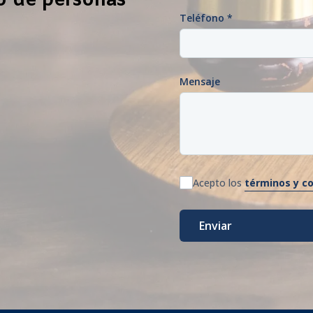
to de personas
Teléfono
*
Mensaje
términos y c
Acepto los
Enviar