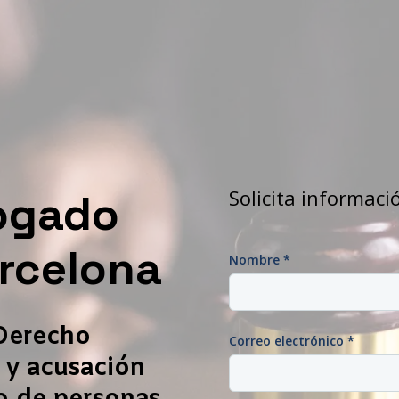
Solicita informac
ogado
arcelona
Nombre
*
Derecho
Correo electrónico
*
 y acusación