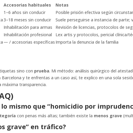
Accesorias habituales
Notas
1–6 años sin conducir
Posible prisión efectiva según circunsta
ta
3–18 meses sin conducir
Suele perseguirse a instancia de parte;
Inhabilitación para armas
Revisión de licencias, protocolos de se
Inhabilitación profesional
Lex artis y protocolos, pericial clínica/t
ta
— / accesorias específicas
Importa la denuncia de la familia
tiquetas sino con
prueba
. Mi método: análisis quirúrgico del atesta
n Barcelona y te enfrentas a un caso así, te explico en una sola sesi
a máxima transparencia.
FAQ)
 lo mismo que “homicidio por imprudenc
tegoría
con penas más altas; también existe la
menos grave
(mult
 grave” en tráfico?