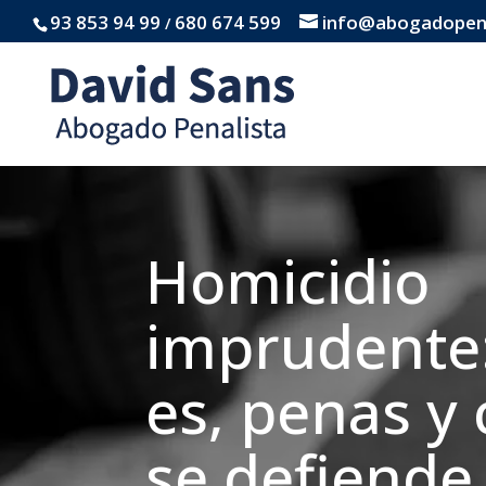
93 853 94 99
680 674 599
info@abogadopena
/
Homicidio
imprudente
es, penas y
se defiende