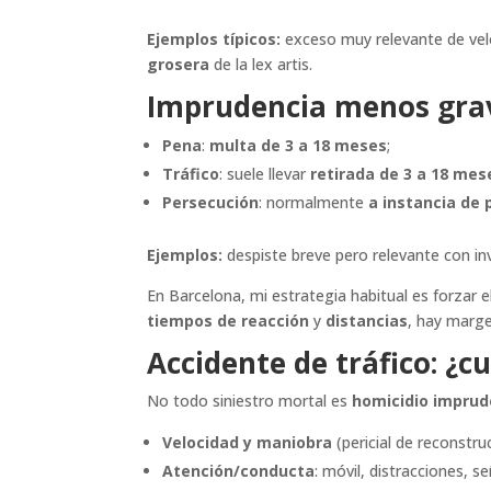
Ejemplos típicos:
exceso muy relevante de velo
grosera
de la lex artis.
Imprudencia menos gra
Pena
:
multa de 3 a 18 meses
;
Tráfico
: suele llevar
retirada de 3 a 18 mes
Persecución
: normalmente
a instancia de 
Ejemplos:
despiste breve pero relevante con inv
En Barcelona, mi estrategia habitual es forzar 
tiempos de reacción
y
distancias
, hay margen
Accidente de tráfico: ¿
No todo siniestro mortal es
homicidio impru
Velocidad y maniobra
(pericial de reconstru
Atención/conducta
: móvil, distracciones, s