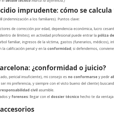
e el
detalle técnico
marca la diferencia.)
idio imprudente: cómo se calcula 
il
(indemnización a los familiares). Puntos clave:
ctores de corrección por edad, dependencia económica, lucro cesant
dentro de límites); en actividad profesional puede entrar la
póliza d
árbol familiar, ingresos de la víctima, gastos (funerarios, médicos), i
la calificación penal y en la
conformidad
; si defendemos, convien
arcelona: ¿conformidad o juicio?
ado, pericial insuficiente), mi consejo es
no conformarse
y pedir
a
ser mi preferencia, y siempre con el visto bueno del cliente) buscan
 responsabilidad civil
asumible.
tados y
forenses
: llegar con el
dossier técnico
hecho te da ventaja r
 accesorios