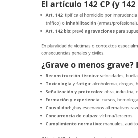
El artículo 142 CP (y 142 
Art. 142
: tipifica el homicidio por imprudenci
tráfico) o
inhabilitación
(armas/profesional)
Art. 142 bis
: prevé
agravaciones
para supues
En pluralidad de víctimas o contextos especial
consecuencias penales y civiles.
¿Grave o menos grave? M
Reconstrucción técnica
: velocidades, huel
Toxicología
y
fatiga
: alcoholemia, drogas,
Señalización y protocolos
: obra, industria, c
Formación y experiencia
: cursos, homologa
Causalidad
: ¿hay escenarios alternativos ra
Concurrencia de culpas
: víctima/terceros.
Cumplimiento normativo
: manuales, audit