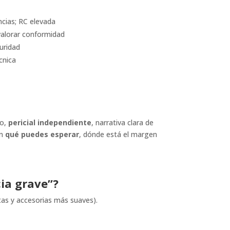
ncias; RC elevada
 valorar conformidad
guridad
écnica
do,
pericial independiente
, narrativa clara de
ón
qué puedes esperar
, dónde está el margen
ia grave”?
as y accesorias más suaves).