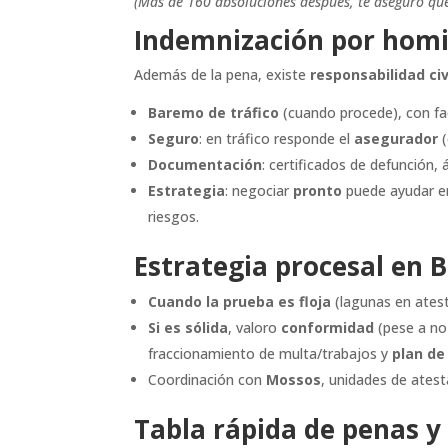
(Más de 160 absoluciones después, te aseguro qu
Indemnización por homic
Además de la pena, existe
responsabilidad civ
Baremo de tráfico
(cuando procede), con fa
Seguro
: en tráfico responde el
asegurador
(
Documentación
: certificados de defunción, 
Estrategia
: negociar
pronto
puede ayudar en 
riesgos.
Estrategia procesal en B
Cuando la prueba es floja
(lagunas en atest
Si es sólida
, valoro
conformidad
(pese a no 
fraccionamiento de multa/trabajos y
plan de
Coordinación con
Mossos
, unidades de ates
Tabla rápida de penas y