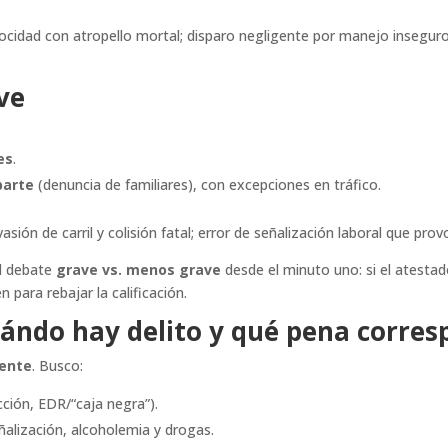
cidad con atropello mortal; disparo negligente por manejo insegur
ve
es
.
parte
(denuncia de familiares), con excepciones en tráfico.
asión de carril y colisión fatal; error de señalización laboral que p
el debate
grave vs. menos grave
desde el minuto uno: si el atestad
 para rebajar la calificación.
cuándo hay delito y qué pena corre
dente
. Busco:
cción, EDR/“caja negra”).
eñalización, alcoholemia y drogas.