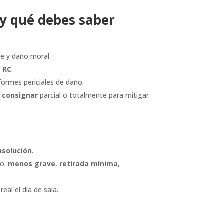
y qué debes saber
e y daño moral.
e RC
.
nformes periciales de daño.
e
consignar
parcial o totalmente para mitigar
bsolución
.
do:
menos grave
,
retirada mínima
,
eal el día de sala.