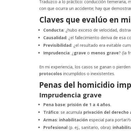
Traduzco a lo práctico: conducción temeraria, 
con que ocurra un accidente; hay que demostra
Claves que evalúo en mi
Conducta
: ¿hubo exceso de velocidad, distra
Causalidad
: ¿el fallecimiento deriva de esa 
Previsibilidad
: ¿el resultado era evitable cu
Imprudencia
: ¿
grave
o
menos grave
? (la 
En mi experiencia, los casos se ganan o pierden
protocolos
incumplidos o inexistentes.
Penas del homicidio imp
Imprudencia grave
Pena base
:
prisión de 1 a 4 años
.
Tráfico
: se acumula
privación del derecho 
Armas
:
inhabilitación
especial para portar/t
Profesional
(p. ej., sanitario, obra):
inhabili