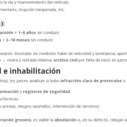
e la vía y mantenimiento del vehículo.
amentario, irrupción inesperada, etc.
):
prisión
+
1–6 años
sin conducir.
a
+
3–18 meses
sin conducir.
 peatón. Atestado sin medición fiable de velocidad y luminancia; ap
e
→ multa y retirada mínima;
archivo civil
por falta de nexo en parte
 e inhabilitación
tria), los jueces analizan si hubo
infracción clara de protocolos
o
 formación
y
registros de seguridad
.
s/técnicas.
 previas, riesgos asumidos, intervención de terceros).
eración grosera
, es viable la
absolución
o, en su defecto, rebajar 