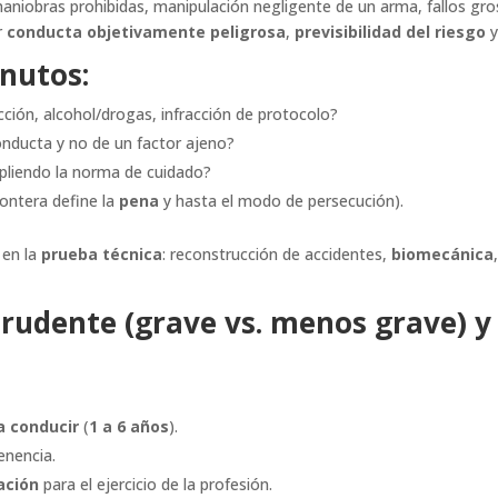
maniobras prohibidas, manipulación negligente de un arma, fallos g
r
conducta objetivamente peligrosa
,
previsibilidad del riesgo
nutos:
cción, alcohol/drogas, infracción de protocolo?
conducta y no de un factor ajeno?
mpliendo la norma de cuidado?
frontera define la
pena
y hasta el modo de persecución).
 en la
prueba técnica
: reconstrucción de accidentes,
biomecánica
rudente (grave vs. menos grave) y
a conducir
(
1 a 6 años
).
enencia.
tación
para el ejercicio de la profesión.