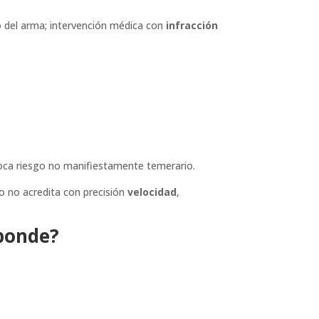
o del arma; intervención médica con
infracción
rovoca riesgo no manifiestamente temerario.
o no acredita con precisión
velocidad
,
sponde?