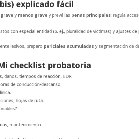
bis) explicado fácil
a
grave
y
menos grave
y prevé las
penas principales
; regula acc
.
tos con especial entidad (p. ej., pluralidad de víctimas) y ajustes d
mente lesivos, preparo
periciales acumuladas
y segmentación de dañ
i checklist probatoria
las, daños, tiempos de reacción, EDR.
 horas de conducción/descanso.
línica.
ciones, hojas de ruta.
zonables?
orías, mantenimiento.