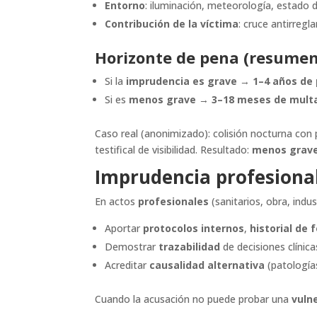
Entorno
: iluminación, meteorología, estado d
Contribución de la víctima
: cruce antirregl
Horizonte de pena (resumen
Si la
imprudencia es grave
→
1–4 años de 
Si es
menos grave
→
3–18 meses de mult
Caso real (anonimizado): colisión nocturna con
testifical de visibilidad. Resultado:
menos grav
Imprudencia profesional
En actos
profesionales
(sanitarios, obra, indus
Aportar
protocolos internos
,
historial de
Demostrar
trazabilidad
de decisiones clínica
Acreditar
causalidad alternativa
(patologías
Cuando la acusación no puede probar una
vuln