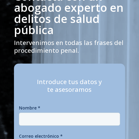
abogado experto en
delitos de salud
pública
Intervenimos en todas las frases del
procedimiento penal.
Introduce tus datos y
te asesoramos
Nombre
*
Correo electrónico
*