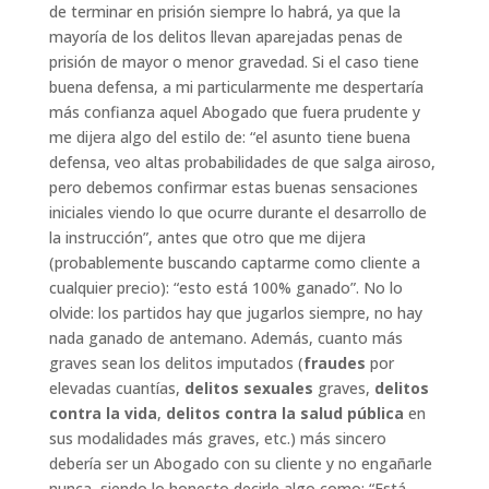
de terminar en prisión siempre lo habrá, ya que la
mayoría de los delitos llevan aparejadas penas de
prisión de mayor o menor gravedad. Si el caso tiene
buena defensa, a mi particularmente me despertaría
más confianza aquel Abogado que fuera prudente y
me dijera algo del estilo de: “el asunto tiene buena
defensa, veo altas probabilidades de que salga airoso,
pero debemos confirmar estas buenas sensaciones
iniciales viendo lo que ocurre durante el desarrollo de
la instrucción”, antes que otro que me dijera
(probablemente buscando captarme como cliente a
cualquier precio): “esto está 100% ganado”. No lo
olvide: los partidos hay que jugarlos siempre, no hay
nada ganado de antemano. Además, cuanto más
graves sean los delitos imputados (
fraudes
por
elevadas cuantías,
delitos sexuales
graves,
delitos
contra la vida
,
delitos contra la salud pública
en
sus modalidades más graves, etc.) más sincero
debería ser un Abogado con su cliente y no engañarle
nunca, siendo lo honesto decirle algo como: “Está