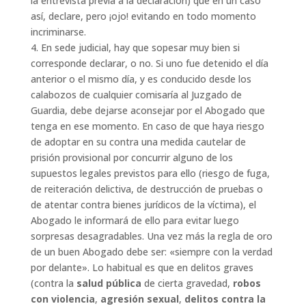
la entrevista previa a la declaración) que en un caso
así, declare, pero ¡ojo! evitando en todo momento
incriminarse.
4. En sede judicial, hay que sopesar muy bien si
corresponde declarar, o no. Si uno fue detenido el día
anterior o el mismo día, y es conducido desde los
calabozos de cualquier comisaría al Juzgado de
Guardia, debe dejarse aconsejar por el Abogado que
tenga en ese momento. En caso de que haya riesgo
de adoptar en su contra una medida cautelar de
prisión provisional por concurrir alguno de los
supuestos legales previstos para ello (riesgo de fuga,
de reiteración delictiva, de destrucción de pruebas o
de atentar contra bienes jurídicos de la víctima), el
Abogado le informará de ello para evitar luego
sorpresas desagradables. Una vez más la regla de oro
de un buen Abogado debe ser: «siempre con la verdad
por delante». Lo habitual es que en delitos graves
(contra la
salud pública
de cierta gravedad,
robos
con violencia
,
agresión sexual
,
delitos contra la