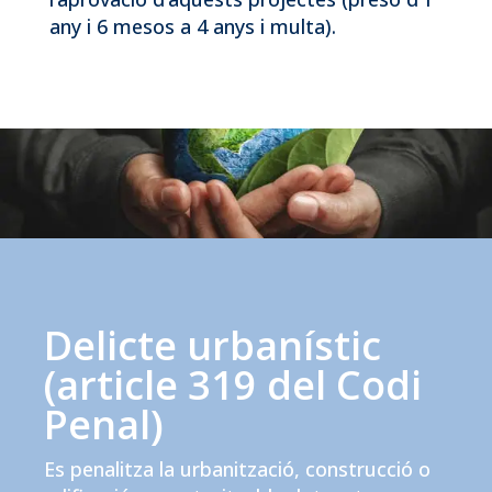
any i 6 mesos a 4 anys i multa).
Delicte urbanístic
(article 319 del Codi
Penal)
Es penalitza la urbanització, construcció o