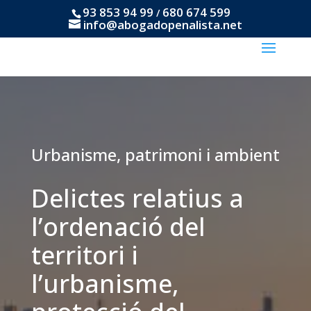
93 853 94 99
680 674 599
/
info@abogadopenalista.net
Urbanisme, patrimoni i ambient
Delictes relatius a
l’ordenació del
territori i
l’urbanisme,