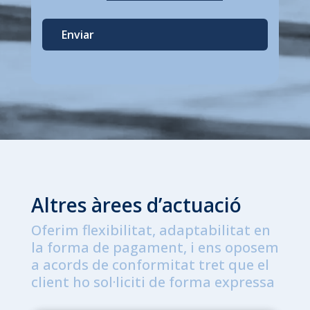
Enviar
Altres àrees d’actuació
Oferim flexibilitat, adaptabilitat en
la forma de pagament, i ens oposem
a acords de conformitat tret que el
client ho sol·liciti de forma expressa