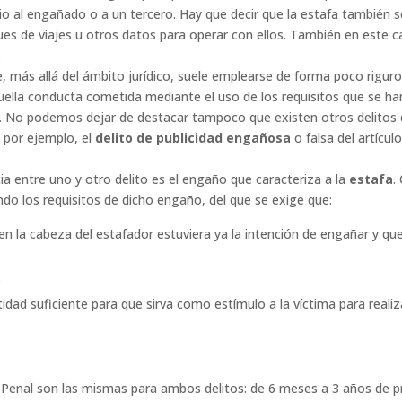
icio al engañado o a un tercero. Hay que decir que la estafa tambié
es de viajes u otros datos para operar con ellos. También en este cas
.
más allá del ámbito jurídico, suele emplearse de forma poco rigurosa
uella conducta cometida mediante el uso de los requisitos que se ha
to. No podemos dejar de destacar tampoco que existen otros delitos
 por ejemplo, el
delito de publicidad engañosa
o falsa del artícul
cia entre uno y otro delito es el engaño que caracteriza a la
estafa
.
ando los requisitos de dicho engaño, del que se exige que:
 en la cabeza del estafador estuviera ya la intención de engañar y qu
o
idad suficiente para que sirva como estímulo a la víctima para realiz
Penal son las mismas para ambos delitos: de 6 meses a 3 años de pri