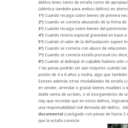
delitos leves tanto de estafa como de apropiaci
(idéntica también para ambos delitos) en atenció
1ª)
Cuando recaiga sobre bienes de primera nece
2ª)
Cuando se cometa abusando de la firma de 
3ª)
Cuando recaiga sobre bienes del patrimonio art
4ª)
Cuando revista especial gravedad en base a la
5ª)
Cuando el valor de la defraudación supere l
6ª)
Cuando se cometa con abuso de relaciones pe
7ª)
Cuando se cometa estafa procesal (es decir, 
8ª)
Cuando al delinquir el culpable hubiere sido
Y las penas podrán ser aún mayores cuando las c
prisión de 4 a 8 años y multa, algo que también
Existen además otras modalidades de estafa (co
en vender, arrendar o gravar bienes muebles o in
doble venta de un bien, o el otorgamiento de u
Hay que recordar que en estos delitos, lógicame
una responsabilidad civil derivada del delito).
documental
(castigado con penas de hasta 3 a
que la estafa consiste.