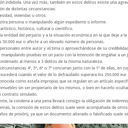
ón indebida. Una vez más, también en estos delitos existe una agrav
n de distintas circunstancias:
sidad, viviendas u otros.
otra persona o manipulando algún expediente o informe.
ístico, histórico, cultural o científico.
 entidad del perjuicio y a la situación económica en la que deje a la 
os 50.000 eur o afecte a un elevado número de personas.
rsonales entre autor y víctima o aprovechándose de su credibilidad
manipulando pruebas en un juicio con la intención de engañar a un J
 condenado al menos a 3 delitos de la misma naturaleza.
ircunstancias 4ª, 5ª, 6ª o 7ª concurran junto con la 1ª de ellas, en
 sucederá cuando el valor de lo defraudado superara los 250.000 eur.
nocida como estafa impropia) que se regulan en un artículo específi
muebles sin ser propietario de los mismos, o bien en hacerlo ocultand
n contrato simulado.
nte, la condena a una pena llevará consigo la obligación de indemniz
 Además, la comisión de estos delitos suele venir acompañada de otro
ños de prisión), ya que un documento alterado o falsificado suele s