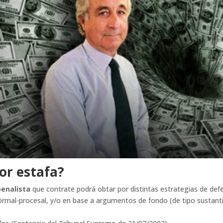
or estafa?
enalista
que contrate podrá obtar por distintas estrategias de defe
rmal-procesal, y/o en base a argumentos de fondo (de tipo sustant