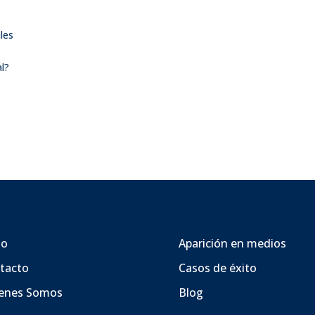
les
l?
io
Aparición en medios
tacto
Casos de éxito
enes Somos
Blog