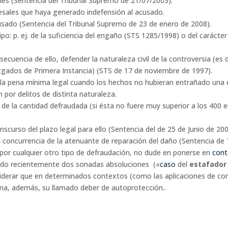
es (Sentencia del Tribunal Supremo de 21/07/2003).
esales que haya generado indefensión al acusado.
usado (Sentencia del Tribunal Supremo de 23 de enero de 2008).
tipo: p. ej. de la suficiencia del engaño (STS 1285/1998) o del carác
ecuencia de ello, defender la naturaleza civil de la controversia (e
uzgados de Primera Instancia) (STS de 17 de noviembre de 1997).
e la pena mínima legal cuando los hechos no hubieran entrañado una 
 por delitos de distinta naturaleza.
de la cantidad defraudada (si ésta no fuere muy superior a los 400 eur
anscurso del plazo legal para ello (Sentencia del de 25 de Junio de 20
la concurrencia de la atenuante de reparación del daño (Sentencia de
por cualquier otro tipo de defraudación, no dude en ponerse en
cont
do recientemente dos sonadas absoluciones («
caso
del
estafador
onsiderar que en determinados contextos (como las aplicaciones de
ima, además, su llamado deber de autoprotección..