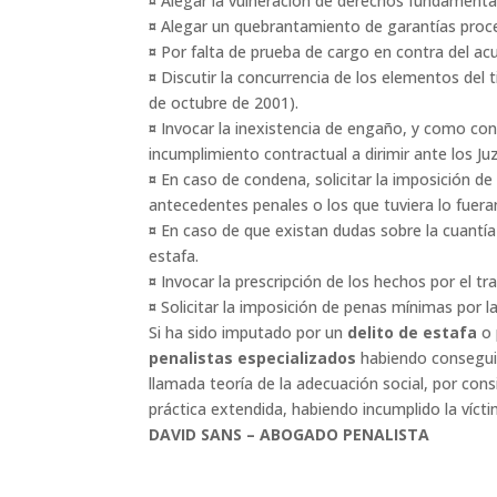
¤
Alegar la vulneración de derechos fundamental
¤
Alegar un quebrantamiento de garantías proc
¤
Por falta de prueba de cargo en contra del ac
¤
Discutir la concurrencia de los elementos del 
de octubre de 2001).
¤
Invocar la inexistencia de engaño, y como cons
incumplimiento contractual a dirimir ante los J
¤
En caso de condena, solicitar la imposición d
antecedentes penales o los que tuviera lo fueran
¤
En caso de que existan dudas sobre la cuantía 
estafa.
¤
Invocar la prescripción de los hechos por el tr
¤
Solicitar la imposición de penas mínimas por 
Si ha sido imputado por un
delito de estafa
o 
penalistas especializados
habiendo consegui
llamada teoría de la adecuación social, por c
práctica extendida, habiendo incumplido la víct
DAVID SANS – ABOGADO PENALISTA