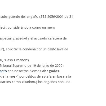
ter subsiguiente del engaño (STS 2056/2001 de 31
s decir, considerándola como un mero
especial gravedad y el acusado careciera de
), solicitar la condena por un delito leve de
08, “Caso Urbanor”).
 Tribunal Supremo de 19 de junio de 2000).
acto
con nosotros. Somos
abogados
 del amor
«) por delitos de estafa en base a la
 contactos como «Badoo») los engaños son una