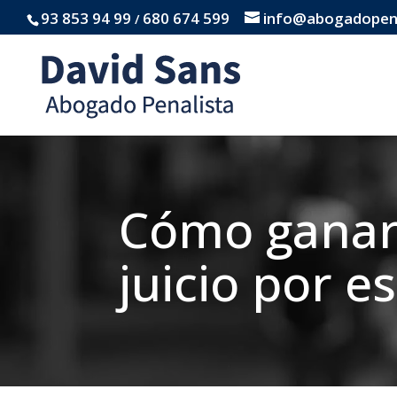
93 853 94 99
680 674 599
info@abogadopena
/
Cómo ganar
juicio por e